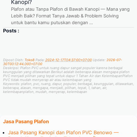
Kanopi?
Plafon atau Tanpa Plafon di Bawah Kanopi — Mana yang
Lebih Baik? Format Tanya Jawab & Problem Solving
untuk bantu kamu putuskan dengan ...
Posts :
Dipost Oleh:
Toko8
Pada:
2024-12-17T04:37:00+07:00
Update:
2026-07-
30T00:12:44.000+07:00
Deskripsi:
Plafon PVC untuk ruang dapur sangat populer karena berbagai
keunggulan yang ditawarkan Berikut adalah beberapa alasan mengapa plafon
PVC menjadi pilihan yang tepat untuk dapur 1 Tahan Air dan KelembapanPlafon
PVC tidak mudah menyerap air atau kelembapan yang
Keywords:
plafon, pvc, ruang, dapur, populer, berbagai, keunggulan, ditawarkan,
beberapa, alasan, mengapa, menjadi, pilihan, tepat, 1, tahan, air,
kelembapanplafon, mudah, menyerap, kelembapan
Jasa Pasang Plafon
Jasa Pasang Kanopi dan Plafon PVC Benowo —