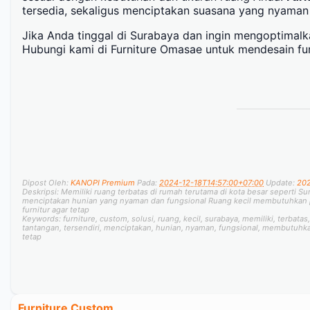
tersedia, sekaligus menciptakan suasana yang nyaman 
Jika Anda tinggal di Surabaya dan ingin mengoptimalk
Hubungi kami di Furniture Omasae untuk mendesain fu
Dipost Oleh:
KANOPI Premium
Pada:
2024-12-18T14:57:00+07:00
Update:
202
Deskripsi:
Memiliki ruang terbatas di rumah terutama di kota besar seperti Su
menciptakan hunian yang nyaman dan fungsional Ruang kecil membutuhkan 
furnitur agar tetap
Keywords:
furniture, custom, solusi, ruang, kecil, surabaya, memiliki, terbatas
tantangan, tersendiri, menciptakan, hunian, nyaman, fungsional, membutuhkan
tetap
Furniture Custom