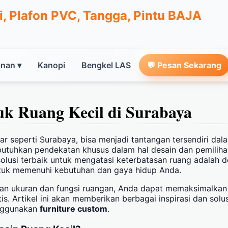
, Plafon PVC, Tangga, Pintu BAJA
nan ▾
Kanopi
Bengkel LAS
💬 Pesan
Sekarang
uk Ruang Kecil di Surabaya
sar seperti Surabaya, bisa menjadi tantangan tersendiri da
utuhkan pendekatan khusus dalam hal desain dan pemilihan
u solusi terbaik untuk mengatasi keterbatasan ruang adalah 
tuk memenuhi kebutuhan dan gaya hidup Anda.
an ukuran dan fungsi ruangan, Anda dapat memaksimalka
is. Artikel ini akan memberikan berbagai inspirasi dan solu
enggunakan
furniture custom
.