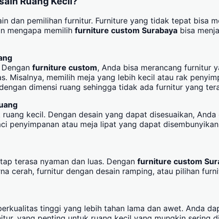
sain Ruang Kecil?
in dan pemilihan furnitur. Furniture yang tidak tepat bisa
san mengapa memilih
furniture custom Surabaya
bisa menjad
ang
a. Dengan
furniture custom
, Anda bisa merancang furnitur 
s. Misalnya, memilih meja yang lebih kecil atau rak peny
ngan dimensi ruang sehingga tidak ada furnitur yang tera
Ruang
k ruang kecil. Dengan desain yang dapat disesuaikan, Anda 
 laci penyimpanan atau meja lipat yang dapat disembunyika
tetap terasa nyaman dan luas. Dengan
furniture custom Su
na cerah, furnitur dengan desain ramping, atau pilihan fur
berkualitas tinggi yang lebih tahan lama dan awet. Anda d
tur, yang penting untuk ruang kecil yang mungkin sering di