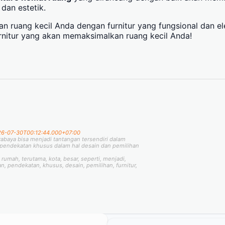
dan estetik.
an ruang kecil Anda dengan furnitur yang fungsional dan e
rnitur yang akan memaksimalkan ruang kecil Anda!
6-07-30T00:12:44.000+07:00
rabaya bisa menjadi tantangan tersendiri dalam
pendekatan khusus dalam hal desain dan pemilihan
, rumah, terutama, kota, besar, seperti, menjadi,
, pendekatan, khusus, desain, pemilihan, furnitur,