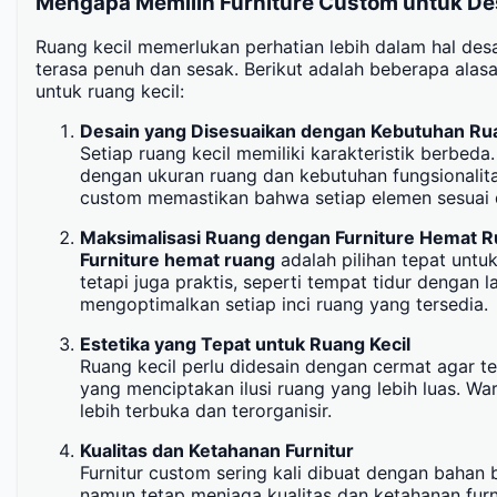
Mengapa Memilih Furniture Custom untuk De
Ruang kecil memerlukan perhatian lebih dalam hal desa
terasa penuh dan sesak. Berikut adalah beberapa ala
untuk ruang kecil:
Desain yang Disesuaikan dengan Kebutuhan Ru
Setiap ruang kecil memiliki karakteristik berbed
dengan ukuran ruang dan kebutuhan fungsionalita
custom memastikan bahwa setiap elemen sesuai de
Maksimalisasi Ruang dengan Furniture Hemat 
Furniture hemat ruang
adalah pilihan tepat untu
tetapi juga praktis, seperti tempat tidur dengan
mengoptimalkan setiap inci ruang yang tersedia.
Estetika yang Tepat untuk Ruang Kecil
Ruang kecil perlu didesain dengan cermat agar 
yang menciptakan ilusi ruang yang lebih luas. War
lebih terbuka dan terorganisir.
Kualitas dan Ketahanan Furnitur
Furnitur custom sering kali dibuat dengan bahan 
namun tetap menjaga kualitas dan ketahanan furni