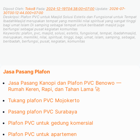
Dipost Oleh:
Toko8
Pada:
2024-12-19T04:38:00+07:00
Update:
2026-07-
30T00:12:44.000+07:00
Deskripsi:
Plafon PVC untuk Masjid Solusi Estetis dan Fungsional untuk Tempat
IbadahMasjid merupakan tempat yang memiliki nilai spiritual yang sangat tinggi
bagi umat Islam Di samping sebagai tempat untuk beribadah masjid juga
berfungsi sebagai pusat kegiatan komunitas
Keywords:
plafon, pvc, masjid, solusi, estetis, fungsional, tempat, ibadahmasjid,
merupakan, memiliki, nilai, spiritual, tinggi, bagi, umat, islam, samping, sebagai,
beribadah, berfungsi, pusat, kegiatan, komunitas
Jasa Pasang Plafon
Jasa Pasang Kanopi dan Plafon PVC Benowo —
Rumah Keren, Rapi, dan Tahan Lama 🚀
Tukang plafon PVC Mojokerto
Pasang plafon PVC Surabaya
Plafon PVC untuk gedung komersial
Plafon PVC untuk apartemen