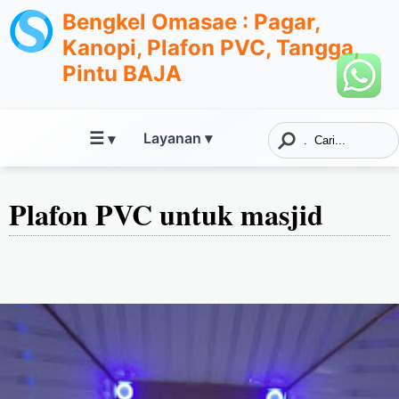
Bengkel Omasae : Pagar,
Kanopi, Plafon PVC, Tangga,
Pintu BAJA
☰
Layanan ▾
▾
Plafon PVC untuk masjid